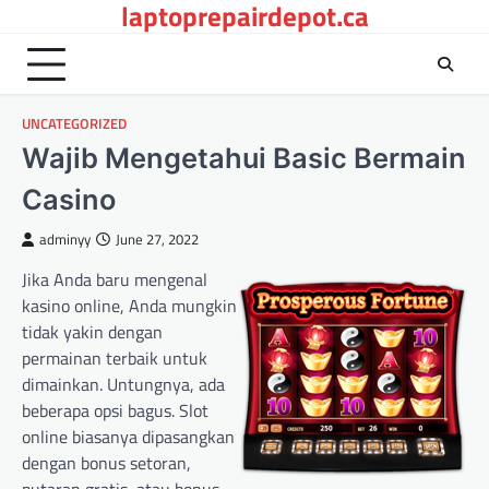
laptoprepairdepot.ca
Skip
to
content
UNCATEGORIZED
Wajib Mengetahui Basic Bermain
Casino
adminyy
June 27, 2022
Jika Anda baru mengenal
kasino online, Anda mungkin
tidak yakin dengan
permainan terbaik untuk
dimainkan.
Untungnya, ada
beberapa opsi bagus.
Slot
online biasanya dipasangkan
dengan bonus setoran,