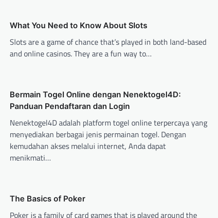
What You Need to Know About Slots
Slots are a game of chance that’s played in both land-based
and online casinos. They are a fun way to…
Bermain Togel Online dengan Nenektogel4D:
Panduan Pendaftaran dan Login
Nenektogel4D adalah platform togel online terpercaya yang
menyediakan berbagai jenis permainan togel. Dengan
kemudahan akses melalui internet, Anda dapat
menikmati…
The Basics of Poker
Poker is a family of card games that is played around the