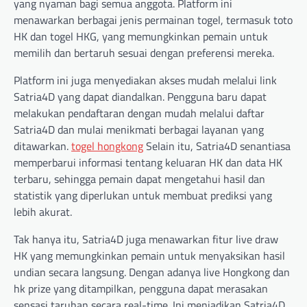
yang nyaman bagi semua anggota. Platform ini
menawarkan berbagai jenis permainan togel, termasuk toto
HK dan togel HKG, yang memungkinkan pemain untuk
memilih dan bertaruh sesuai dengan preferensi mereka.
Platform ini juga menyediakan akses mudah melalui link
Satria4D yang dapat diandalkan. Pengguna baru dapat
melakukan pendaftaran dengan mudah melalui daftar
Satria4D dan mulai menikmati berbagai layanan yang
ditawarkan.
togel hongkong
Selain itu, Satria4D senantiasa
memperbarui informasi tentang keluaran HK dan data HK
terbaru, sehingga pemain dapat mengetahui hasil dan
statistik yang diperlukan untuk membuat prediksi yang
lebih akurat.
Tak hanya itu, Satria4D juga menawarkan fitur live draw
HK yang memungkinkan pemain untuk menyaksikan hasil
undian secara langsung. Dengan adanya live Hongkong dan
hk prize yang ditampilkan, pengguna dapat merasakan
sensasi taruhan secara real-time. Ini menjadikan Satria4D