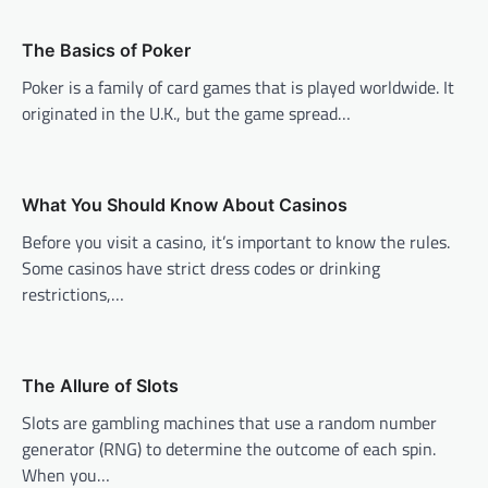
The Basics of Poker
Poker is a family of card games that is played worldwide. It
originated in the U.K., but the game spread…
What You Should Know About Casinos
Before you visit a casino, it’s important to know the rules.
Some casinos have strict dress codes or drinking
restrictions,…
The Allure of Slots
Slots are gambling machines that use a random number
generator (RNG) to determine the outcome of each spin.
When you…