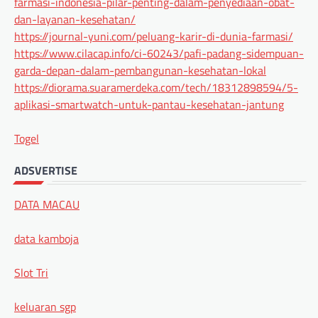
farmasi-indonesia-pilar-penting-dalam-penyediaan-obat-
dan-layanan-kesehatan/
https://journal-yuni.com/peluang-karir-di-dunia-farmasi/
https://www.cilacap.info/ci-60243/pafi-padang-sidempuan-
garda-depan-dalam-pembangunan-kesehatan-lokal
https://diorama.suaramerdeka.com/tech/18312898594/5-
aplikasi-smartwatch-untuk-pantau-kesehatan-jantung
Togel
ADSVERTISE
DATA MACAU
data kamboja
Slot Tri
keluaran sgp