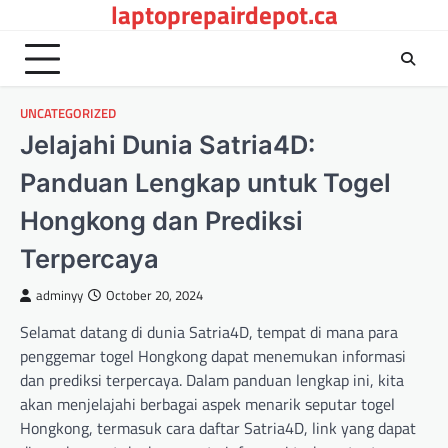
laptoprepairdepot.ca
Skip
to
content
UNCATEGORIZED
Jelajahi Dunia Satria4D:
Panduan Lengkap untuk Togel
Hongkong dan Prediksi
Terpercaya
adminyy
October 20, 2024
Selamat datang di dunia Satria4D, tempat di mana para
penggemar togel Hongkong dapat menemukan informasi
dan prediksi terpercaya. Dalam panduan lengkap ini, kita
akan menjelajahi berbagai aspek menarik seputar togel
Hongkong, termasuk cara daftar Satria4D, link yang dapat