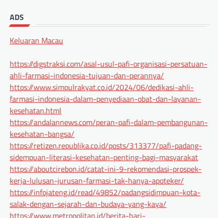
ADS
Keluaran Macau
https://digstraksi.com/asal-usul-pafi-organisasi-persatuan-
ahli-farmasi-indonesia-tujuan-dan-perannya/
https://www.simpulrakyat.co.id/2024/06/dedikasi-ahli-
farmasi-indonesia-dalam-penyediaan-obat-dan-layanan-
kesehatan.html
https://andalannews.com/peran-pafi-dalam-pembangunan-
kesehatan-bangsa/
https://retizen.republika.co.id/posts/313377/pafi-padang-
sidempuan-literasi-kesehatan-penting-bagi-masyarakat
https://aboutcirebon.id/catat-ini-9-rekomendasi-prospek-
kerja-lulusan-jurusan-farmasi-tak-hanya-apoteker/
https://infojateng.id/read/49852/padangsidimpuan-kota-
salak-dengan-sejarah-dan-budaya-yang-kaya/
https://www.metropolitan.id/berita-hari-