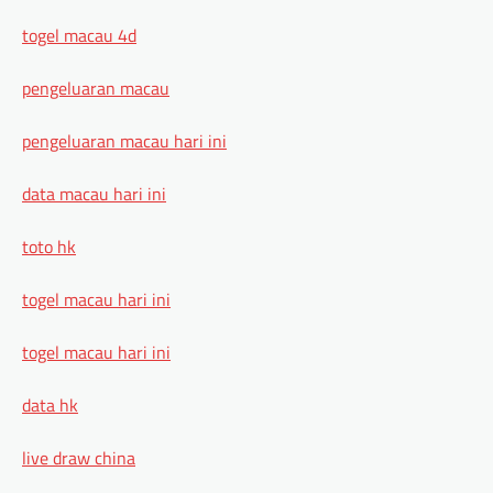
togel macau 4d
pengeluaran macau
pengeluaran macau hari ini
data macau hari ini
toto hk
togel macau hari ini
togel macau hari ini
data hk
live draw china