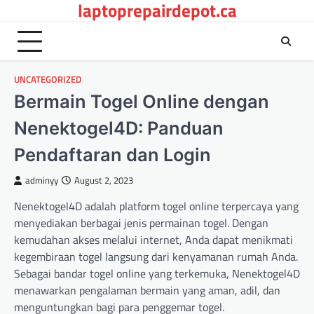
laptoprepairdepot.ca
Skip
to
content
UNCATEGORIZED
Bermain Togel Online dengan
Nenektogel4D: Panduan
Pendaftaran dan Login
adminyy
August 2, 2023
Nenektogel4D adalah platform togel online terpercaya yang
menyediakan berbagai jenis permainan togel. Dengan
kemudahan akses melalui internet, Anda dapat menikmati
kegembiraan togel langsung dari kenyamanan rumah Anda.
Sebagai bandar togel online yang terkemuka, Nenektogel4D
menawarkan pengalaman bermain yang aman, adil, dan
menguntungkan bagi para penggemar togel.