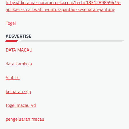
https://diorama.suaramerdeka.com/tech/18312898594/5-
aplikasi-smartwatch-untuk-pantau-kesehatan-jantung
Togel
ADSVERTISE
DATA MACAU
data kamboja
Slot Tri
keluaran sgp
togel macau 4d
pengeluaran macau