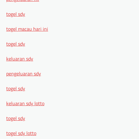
togel sdy
togel macau hari ini
togel sdy
keluaran sdy
pengeluaran sdy
togel sdy
keluaran sdy lotto
togel sdy
togel sdy lotto