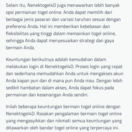
Selain itu, Nenektogel4D juga menawarkan lebih banyak
opsi permainan togel online. Anda dapat memilih dari
berbagai jenis pasaran dan variasi taruhan sesuai dengan
preferensi Anda. Hal ini memberikan kebebasan dan
fleksibilitas yang tinggi dalam memainkan togel online,
sehingga Anda dapat menyesuaikan strategi dan gaya
bermain Anda.
Keuntungan berikutnya adalah kemudahan dalam
melakukan login di Nenektogel4D. Proses login yang cepat
dan sederhana memudahkan Anda untuk mengakses akun
Anda kapan pun dan di mana pun Anda mau. Dengan lebih
sedikit hambatan dalam akses, Anda dapat fokus pada
permainan dan kesenangan Anda sendiri.
Inilah beberapa keuntungan bermain togel online dengan
Nenektogel4D. Rasakan pengalaman bermain togel online
yang mengasyikkan dan nikmati semua keuntungan yang
ditawarkan oleh bandar togel online yang terpercaya ini.