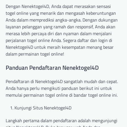
Dengan Nenektogel4D, Anda dapat merasakan sensasi
togel online yang menarik dan mengasah keberuntungan
Anda dalam memprediksi angka-angka. Dengan dukungan
layanan pelanggan yang ramah dan responsif, Anda akan
merasa lebih percaya diri dan nyaman dalam menjalani
perjalanan togel online Anda. Segera daftar dan login di
Nenektogel4D untuk meraih kesempatan menang besar
dalam permainan togel online!
Panduan Pendaftaran Nenektogel4D
Pendaftaran di Nenektogel4D sangatlah mudah dan cepat.
Anda hanya perlu mengikuti panduan berikut ini untuk
memulai permainan togel online di bandar togel online ini.
Kunjungi Situs Nenektogel4D
Langkah pertama dalam pendaftaran adalah mengunjungi