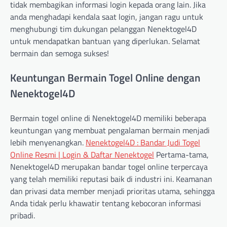
tidak membagikan informasi login kepada orang lain. Jika
anda menghadapi kendala saat login, jangan ragu untuk
menghubungi tim dukungan pelanggan Nenektogel4D
untuk mendapatkan bantuan yang diperlukan. Selamat
bermain dan semoga sukses!
Keuntungan Bermain Togel Online dengan
Nenektogel4D
Bermain togel online di Nenektogel4D memiliki beberapa
keuntungan yang membuat pengalaman bermain menjadi
lebih menyenangkan.
Nenektogel4D : Bandar Judi Togel
Online Resmi | Login & Daftar Nenektogel
Pertama-tama,
Nenektogel4D merupakan bandar togel online terpercaya
yang telah memiliki reputasi baik di industri ini. Keamanan
dan privasi data member menjadi prioritas utama, sehingga
Anda tidak perlu khawatir tentang kebocoran informasi
pribadi.