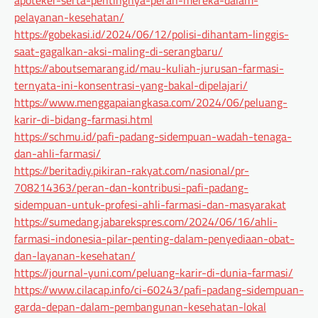
pelayanan-kesehatan/
https://gobekasi.id/2024/06/12/polisi-dihantam-linggis-
saat-gagalkan-aksi-maling-di-serangbaru/
https://aboutsemarang.id/mau-kuliah-jurusan-farmasi-
ternyata-ini-konsentrasi-yang-bakal-dipelajari/
https://www.menggapaiangkasa.com/2024/06/peluang-
karir-di-bidang-farmasi.html
https://schmu.id/pafi-padang-sidempuan-wadah-tenaga-
dan-ahli-farmasi/
https://beritadiy.pikiran-rakyat.com/nasional/pr-
708214363/peran-dan-kontribusi-pafi-padang-
sidempuan-untuk-profesi-ahli-farmasi-dan-masyarakat
https://sumedang.jabarekspres.com/2024/06/16/ahli-
farmasi-indonesia-pilar-penting-dalam-penyediaan-obat-
dan-layanan-kesehatan/
https://journal-yuni.com/peluang-karir-di-dunia-farmasi/
https://www.cilacap.info/ci-60243/pafi-padang-sidempuan-
garda-depan-dalam-pembangunan-kesehatan-lokal