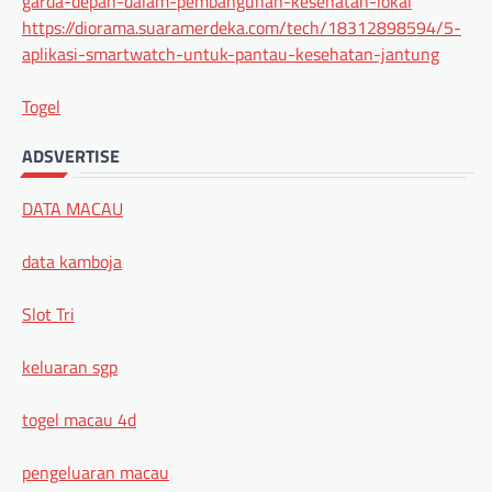
garda-depan-dalam-pembangunan-kesehatan-lokal
https://diorama.suaramerdeka.com/tech/18312898594/5-
aplikasi-smartwatch-untuk-pantau-kesehatan-jantung
Togel
ADSVERTISE
DATA MACAU
data kamboja
Slot Tri
keluaran sgp
togel macau 4d
pengeluaran macau