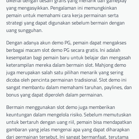
dikenal dengan desain grafis yang menarik dan gameplay
yang mengasyikkan. Pengalaman ini memungkinkan
pemain untuk memahami cara kerja permainan serta
strategi yang dapat digunakan sebelum bermain dengan
uang sungguhan.
Dengan adanya akun demo PG, pemain dapat mengakses
berbagai macam slot demo PG secara gratis. Ini adalah
kesempatan bagi pemain baru untuk belajar dan mengasah
keterampilan mereka dalam bermain slot. Mahjong demo
juga merupakan salah satu pilihan menarik yang sering
dicoba oleh pencinta permainan tradisional. Slot demo ini
sangat membantu dalam memahami taruhan, paylines, dan
bonus yang dapat diperoleh dalam permainan.
Bermain menggunakan slot demo juga memberikan
keuntungan dalam mengelola risiko. Sebelum memutuskan
untuk bertaruh dengan uang riil, pemain bisa mendapatkan
gambaran yang jelas mengenai apa yang dapat diharapkan
dari permainan tersebut. Ini sangat bermanfaat, terutama