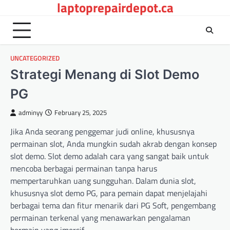
laptoprepairdepot.ca
Skip
to
content
UNCATEGORIZED
Strategi Menang di Slot Demo
PG
adminyy
February 25, 2025
Jika Anda seorang penggemar judi online, khususnya
permainan slot, Anda mungkin sudah akrab dengan konsep
slot demo. Slot demo adalah cara yang sangat baik untuk
mencoba berbagai permainan tanpa harus
mempertaruhkan uang sungguhan. Dalam dunia slot,
khususnya slot demo PG, para pemain dapat menjelajahi
berbagai tema dan fitur menarik dari PG Soft, pengembang
permainan terkenal yang menawarkan pengalaman