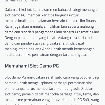
bermain yang imersif.
Dalam artikel ini, kami akan membahas strategi menang di
slot demo PG, memberikan tips berguna untuk
memaksimalkan pengalaman bermain tanpa risiko finansial.
Kami juga akan menjelajahi pilihan lain seperti mahjong
demo dan slot dari pengembang lain seperti Pragmatic Play.
Dengan pemahaman yang tepat tentang cara kerja slot
demo dan pendekatan yang bijaksana, Anda dapat
meningkatkan peluang Anda untuk meraih kemenangan
ketika beralih ke permainan dengan taruhan nyata.
Memahami Slot Demo PG
Slot demo PG merupakan salah satu cara yang populer bagi
pemain untuk mengeksplorasi berbagai permainan slot
online tanpa harus mempertaruhkan uang asli. Di dalam
slot demo, pemain dapat mencoba berbagai fitur, tema, dan
mekanisme permainan yang ditawarkan oleh PG Soft, yang