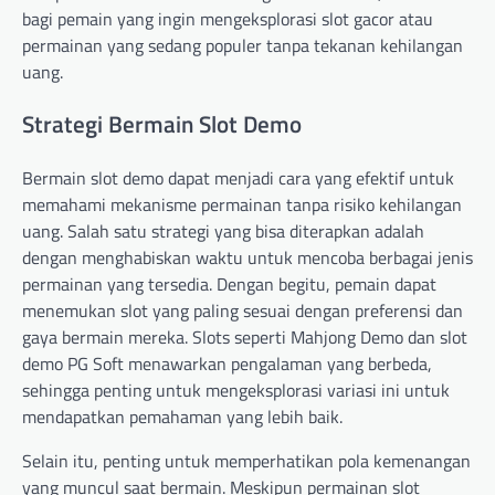
bagi pemain yang ingin mengeksplorasi slot gacor atau
permainan yang sedang populer tanpa tekanan kehilangan
uang.
Strategi Bermain Slot Demo
Bermain slot demo dapat menjadi cara yang efektif untuk
memahami mekanisme permainan tanpa risiko kehilangan
uang. Salah satu strategi yang bisa diterapkan adalah
dengan menghabiskan waktu untuk mencoba berbagai jenis
permainan yang tersedia. Dengan begitu, pemain dapat
menemukan slot yang paling sesuai dengan preferensi dan
gaya bermain mereka. Slots seperti Mahjong Demo dan slot
demo PG Soft menawarkan pengalaman yang berbeda,
sehingga penting untuk mengeksplorasi variasi ini untuk
mendapatkan pemahaman yang lebih baik.
Selain itu, penting untuk memperhatikan pola kemenangan
yang muncul saat bermain. Meskipun permainan slot