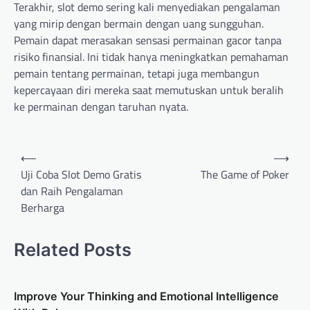
Terakhir, slot demo sering kali menyediakan pengalaman
yang mirip dengan bermain dengan uang sungguhan.
Pemain dapat merasakan sensasi permainan gacor tanpa
risiko finansial. Ini tidak hanya meningkatkan pemahaman
pemain tentang permainan, tetapi juga membangun
kepercayaan diri mereka saat memutuskan untuk beralih
ke permainan dengan taruhan nyata.
Post
⟵
⟶
navigation
Uji Coba Slot Demo Gratis
The Game of Poker
dan Raih Pengalaman
Berharga
Related Posts
Improve Your Thinking and Emotional Intelligence