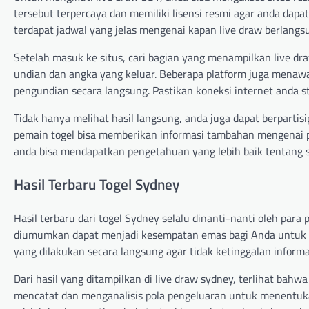
tersebut terpercaya dan memiliki lisensi resmi agar anda dapa
terdapat jadwal yang jelas mengenai kapan live draw berlangs
Setelah masuk ke situs, cari bagian yang menampilkan live dr
undian dan angka yang keluar. Beberapa platform juga menawar
pengundian secara langsung. Pastikan koneksi internet anda s
Tidak hanya melihat hasil langsung, anda juga dapat berpartisi
pemain togel bisa memberikan informasi tambahan mengenai p
anda bisa mendapatkan pengetahuan yang lebih baik tentang st
Hasil Terbaru Togel Sydney
Hasil terbaru dari togel Sydney selalu dinanti-nanti oleh par
diumumkan dapat menjadi kesempatan emas bagi Anda untuk
yang dilakukan secara langsung agar tidak ketinggalan informa
Dari hasil yang ditampilkan di live draw sydney, terlihat bah
mencatat dan menganalisis pola pengeluaran untuk menentuka