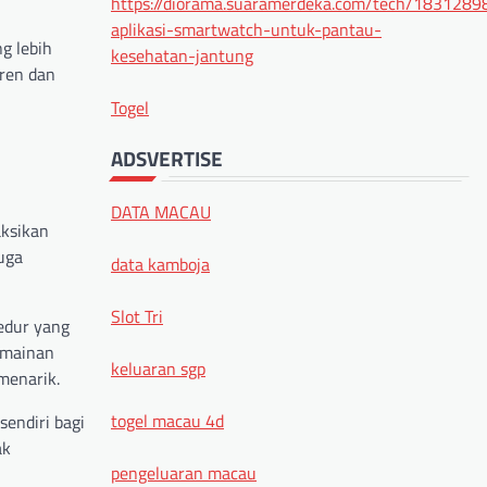
https://diorama.suaramerdeka.com/tech/183128
aplikasi-smartwatch-untuk-pantau-
g lebih
kesehatan-jantung
tren dan
Togel
ADSVERTISE
DATA MACAU
aksikan
uga
data kamboja
Slot Tri
edur yang
rmainan
keluaran sgp
menarik.
togel macau 4d
sendiri bagi
ak
pengeluaran macau