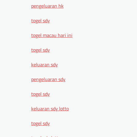
pengeluaran hk
togel sdy
togel macau hari ini
togel sdy
keluaran sdy
pengeluaran sdy
togel sdy
keluaran sdy lotto
togel sdy