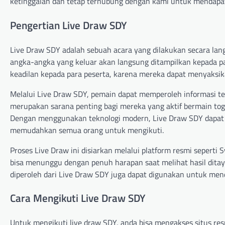
ketinggalan dan tetap terhubung dengan kami untuk mendapat
Pengertian Live Draw SDY
Live Draw SDY adalah sebuah acara yang dilakukan secara lang
angka-angka yang keluar akan langsung ditampilkan kepada pa
keadilan kepada para peserta, karena mereka dapat menyaksik
Melalui Live Draw SDY, pemain dapat memperoleh informasi ter
merupakan sarana penting bagi mereka yang aktif bermain toge
Dengan menggunakan teknologi modern, Live Draw SDY dapat di
memudahkan semua orang untuk mengikuti.
Proses Live Draw ini disiarkan melalui platform resmi seperti 
bisa menunggu dengan penuh harapan saat melihat hasil dit
diperoleh dari Live Draw SDY juga dapat digunakan untuk me
Cara Mengikuti Live Draw SDY
Untuk mengikuti live draw SDY, anda bisa mengakses situs res