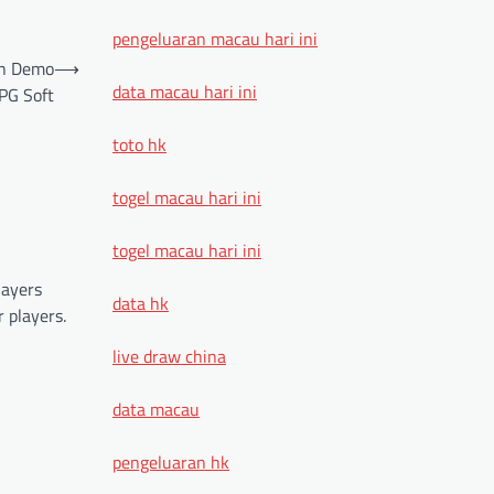
pengeluaran macau hari ini
un Demo
⟶
data macau hari ini
PG Soft
toto hk
togel macau hari ini
togel macau hari ini
layers
data hk
r players.
live draw china
data macau
pengeluaran hk