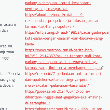
padang-sidempuan-literasi-kesehatan-
penting-bagi-masyarakat
https://aboutcirebon.id/catat-ini-9-
rekomendasi-prospek-kerja-lulusan-jurusan-
m acara ini,
farmasi-tak-hanya-apoteker/
i dan
https://infojateng.id/read/49852/padangsidimpua
kota-salak-dengan-sejarah-dan-budaya-yang-
kaya/
at. Ini
https://www.metropolitan.id/berita-hari-
anjutnya.
ini/95312914357/sekilas-tentang-pafi-kota-
hingga
padang-sidempuan-wadah-tenaga-bidang-
farmasi-yang-ikut-serta-membangun-negara
?
ian. Peserta
https://rakcer.id/7-perbedaan-antara-farmasi-
masi yang
dan-apoteker-serta-pentingnya-peran-
a depan.
mereka-dalam-pelayanan-kesehatan/
https://gobekasi.id/2024/06/12/polisi-
dihantam-linggis-saat-gagalkan-aksi-maling-
di-serangbaru/
https://aboutsemarang.id/mau-kuliah-jurusan-
situs