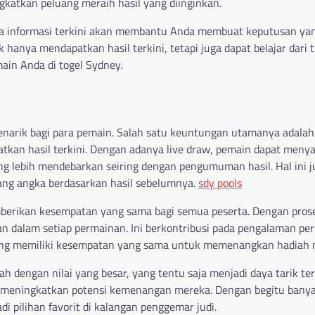
gkatkan peluang meraih hasil yang diinginkan.
ena informasi terkini akan membantu Anda membuat keputusan yan
 hanya mendapatkan hasil terkini, tetapi juga dapat belajar dari 
in Anda di togel Sydney.
arik bagi para pemain. Salah satu keuntungan utamanya adalah
kan hasil terkini. Dengan adanya live draw, pemain dapat meny
g lebih mendebarkan seiring dengan pengumuman hasil. Hal ini j
ng angka berdasarkan hasil sebelumnya.
sdy pools
memberikan kesempatan yang sama bagi semua peserta. Dengan pros
an dalam setiap permainan. Ini berkontribusi pada pengalaman pe
ng memiliki kesempatan yang sama untuk memenangkan hadiah 
h dengan nilai yang besar, yang tentu saja menjadi daya tarik ter
at meningkatkan potensi kemenangan mereka. Dengan begitu bany
i pilihan favorit di kalangan penggemar judi.