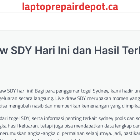
laptoprepairdepot.ca
w SDY Hari Ini dan Hasil Te
aw SDY hari ini! Bagi para penggemar togel Sydney, kami hadir u
geluaran secara langsung. Live draw SDY merupakan momen yang
l bisa mengubah nasib dan memberikan kemenangan yang diimpika
ari togel SDY, serta informasi penting terkait sydney pools dan sd
gka hasil keluaran, tetapi juga bisa mendapatkan data lengkap da
erumuskan angka-angka di permainan selanjutnya. Jadi, pastika