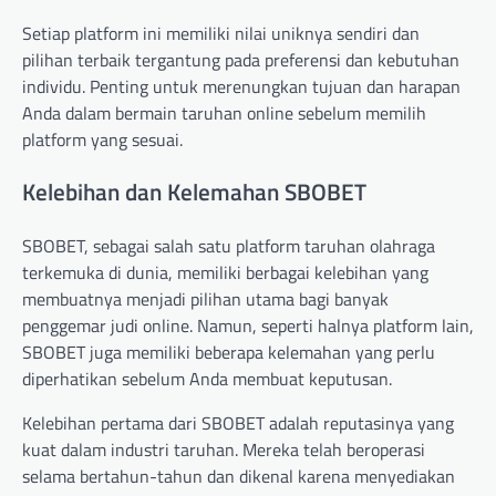
Setiap platform ini memiliki nilai uniknya sendiri dan
pilihan terbaik tergantung pada preferensi dan kebutuhan
individu. Penting untuk merenungkan tujuan dan harapan
Anda dalam bermain taruhan online sebelum memilih
platform yang sesuai.
Kelebihan dan Kelemahan SBOBET
SBOBET, sebagai salah satu platform taruhan olahraga
terkemuka di dunia, memiliki berbagai kelebihan yang
membuatnya menjadi pilihan utama bagi banyak
penggemar judi online. Namun, seperti halnya platform lain,
SBOBET juga memiliki beberapa kelemahan yang perlu
diperhatikan sebelum Anda membuat keputusan.
Kelebihan pertama dari SBOBET adalah reputasinya yang
kuat dalam industri taruhan. Mereka telah beroperasi
selama bertahun-tahun dan dikenal karena menyediakan