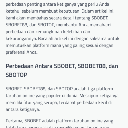
perbedaan penting antara ketiganya yang perlu Anda
ketahui sebelum membuat keputusan. Dalam artikel ini,
kami akan membahas secara detail tentang SBOBET,
SBOBET88, dan SBOTOP, membantu Anda memahami
perbedaan dan kemungkinan kelebihan dan
kekurangannya. Bacalah artikel ini dengan saksama untuk
memutuskan platform mana yang paling sesuai dengan
preferensi Anda.
Perbedaan Antara SBOBET, SBOBET88, dan
SBOTOP
SBOBET, SBOBET88, dan SBOTOP adalah tiga platform
taruhan online yang populer di dunia. Meskipun ketiganya
memiliki fitur yang serupa, terdapat perbedaan kecil di
antara ketiganya.
Pertama, SBOBET adalah platform taruhan online yang
telah lama beroperasi dan memiliki pengalaman yang