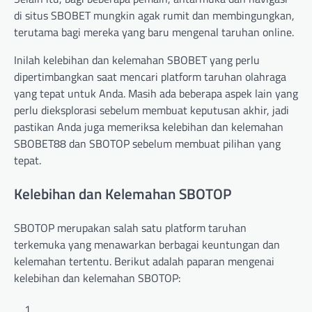
di situs SBOBET mungkin agak rumit dan membingungkan,
terutama bagi mereka yang baru mengenal taruhan online.
Inilah kelebihan dan kelemahan SBOBET yang perlu
dipertimbangkan saat mencari platform taruhan olahraga
yang tepat untuk Anda. Masih ada beberapa aspek lain yang
perlu dieksplorasi sebelum membuat keputusan akhir, jadi
pastikan Anda juga memeriksa kelebihan dan kelemahan
SBOBET88 dan SBOTOP sebelum membuat pilihan yang
tepat.
Kelebihan dan Kelemahan SBOTOP
SBOTOP merupakan salah satu platform taruhan
terkemuka yang menawarkan berbagai keuntungan dan
kelemahan tertentu. Berikut adalah paparan mengenai
kelebihan dan kelemahan SBOTOP: