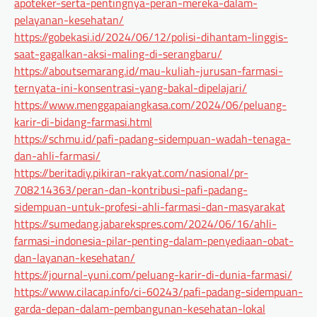
apoteker-serta-pentingnya-peran-mereka-dalam-
pelayanan-kesehatan/
https://gobekasi.id/2024/06/12/polisi-dihantam-linggis-
saat-gagalkan-aksi-maling-di-serangbaru/
https://aboutsemarang.id/mau-kuliah-jurusan-farmasi-
ternyata-ini-konsentrasi-yang-bakal-dipelajari/
https://www.menggapaiangkasa.com/2024/06/peluang-
karir-di-bidang-farmasi.html
https://schmu.id/pafi-padang-sidempuan-wadah-tenaga-
dan-ahli-farmasi/
https://beritadiy.pikiran-rakyat.com/nasional/pr-
708214363/peran-dan-kontribusi-pafi-padang-
sidempuan-untuk-profesi-ahli-farmasi-dan-masyarakat
https://sumedang.jabarekspres.com/2024/06/16/ahli-
farmasi-indonesia-pilar-penting-dalam-penyediaan-obat-
dan-layanan-kesehatan/
https://journal-yuni.com/peluang-karir-di-dunia-farmasi/
https://www.cilacap.info/ci-60243/pafi-padang-sidempuan-
garda-depan-dalam-pembangunan-kesehatan-lokal