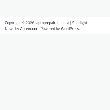
Copyright © 2026
laptoprepairdepot.ca
| Spotlight
News by
Ascendoor
| Powered by
WordPress
.