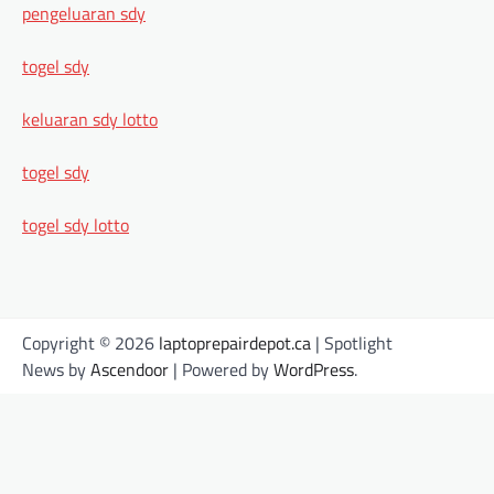
pengeluaran sdy
togel sdy
keluaran sdy lotto
togel sdy
togel sdy lotto
Copyright © 2026
laptoprepairdepot.ca
| Spotlight
News by
Ascendoor
| Powered by
WordPress
.