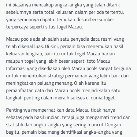
ini biasanya mencakup angka-angka yang telah ditarik
sebelumnya serta total keluaran dalam periode tertentu,
yang semuanya dapat ditemukan di sumber-sumber
terpercaya seperti situs togel Macau.
Macau pools adalah salah satu penyedia data resmi yang
telah dikenal luas. Di sini, pemain bisa menemukan hasil
keluaran lengkap, baik itu untuk togel Macau harian
maupun togel yang lebih besar seperti toto Macau.
Informasi yang disediakan oleh Macau pools sangat berguna
untuk menentukan strategi permainan yang lebih baik dan
meningkatkan peluang menang. Oleh karena itu,
pemanfaatan data dari Macau pools menjadi salah satu
langkah penting dalam meraih sukses di dunia togel.
Pentingnya memperhatikan data Macau tidak hanya
sebatas pada hasil undian, tetapi juga mengamati trend dan
statistik dari angka-angka yang sering muncul. Dengan
begitu, pemain bisa mengidentifikasi angka-angka yang