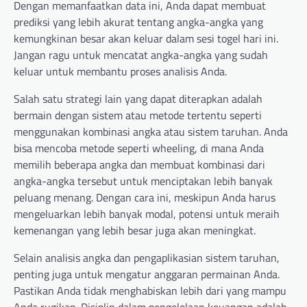
Dengan memanfaatkan data ini, Anda dapat membuat
prediksi yang lebih akurat tentang angka-angka yang
kemungkinan besar akan keluar dalam sesi togel hari ini.
Jangan ragu untuk mencatat angka-angka yang sudah
keluar untuk membantu proses analisis Anda.
Salah satu strategi lain yang dapat diterapkan adalah
bermain dengan sistem atau metode tertentu seperti
menggunakan kombinasi angka atau sistem taruhan. Anda
bisa mencoba metode seperti wheeling, di mana Anda
memilih beberapa angka dan membuat kombinasi dari
angka-angka tersebut untuk menciptakan lebih banyak
peluang menang. Dengan cara ini, meskipun Anda harus
mengeluarkan lebih banyak modal, potensi untuk meraih
kemenangan yang lebih besar juga akan meningkat.
Selain analisis angka dan pengaplikasian sistem taruhan,
penting juga untuk mengatur anggaran permainan Anda.
Pastikan Anda tidak menghabiskan lebih dari yang mampu
Anda rugikan. Disiplin dalam pengelolaan keuangan adalah