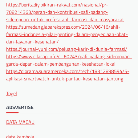
https://beritadiy.pikiran-rakyat.com/nasional/pr-
708214363/peran-dan-kontribusi-pafi-padang-
sidempuan-untuk-profesi-ahli-farmasi-dan-masyarakat
https://sumedang.jabarekspres.com/2024/06/16/ahli-
farmasi-indonesia-pilar-penting-dalam-penyediaan-obat-
dan-layanan-kesehatan/
https://journal-yuni.com/peluang-karir-di-dunia-farmasi/
https://www.cilacap.info/ci-60243/pafi-padang-sidempuan-
garda-depan-dalam-pembangunan-kesehatan-lokal
https://diorama.suaramerdeka.com/tech/18312898594/5-
aplikasi-smartwatch-untuk-pantau-kesehatan-jantung
Togel
ADSVERTISE
DATA MACAU
data kamboja