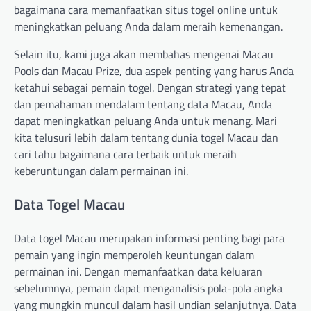
bagaimana cara memanfaatkan situs togel online untuk
meningkatkan peluang Anda dalam meraih kemenangan.
Selain itu, kami juga akan membahas mengenai Macau
Pools dan Macau Prize, dua aspek penting yang harus Anda
ketahui sebagai pemain togel. Dengan strategi yang tepat
dan pemahaman mendalam tentang data Macau, Anda
dapat meningkatkan peluang Anda untuk menang. Mari
kita telusuri lebih dalam tentang dunia togel Macau dan
cari tahu bagaimana cara terbaik untuk meraih
keberuntungan dalam permainan ini.
Data Togel Macau
Data togel Macau merupakan informasi penting bagi para
pemain yang ingin memperoleh keuntungan dalam
permainan ini. Dengan memanfaatkan data keluaran
sebelumnya, pemain dapat menganalisis pola-pola angka
yang mungkin muncul dalam hasil undian selanjutnya. Data