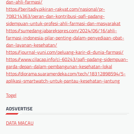
dan-ahli-farmasi/
https://beritadiy.pikiran-rakyat.com/nasional/pr-
708214363/peran-dan-kontribusi-pafi-padang-
sidempuan-untuk-profesi-ahli-farmasi-dan-masyarakat
https://sumedang.jabarekspres.com/2024/06/16/ahli-
farmasi-indonesia-pilar-penting-dalam-penyediaan-obat-
dan-layanan-kesehatan/
https://journal-yuni.com/peluang-karir-di-dunia-farmasi/
https://www.cilacap.info/ci-60243/pafi-padang-sidempuan-
garda-depan-dalam-pembangunan-kesehatan-lokal
https://diorama.suaramerdeka.com/tech/18312898594/5-
aplikasi-smartwatch-untuk-pantau-kesehatan-jantung
Togel
ADSVERTISE
DATA MACAU