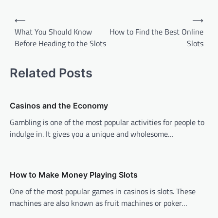
Post
⟵
⟶
navigation
What You Should Know
How to Find the Best Online
Before Heading to the Slots
Slots
Related Posts
Casinos and the Economy
Gambling is one of the most popular activities for people to
indulge in. It gives you a unique and wholesome…
How to Make Money Playing Slots
One of the most popular games in casinos is slots. These
machines are also known as fruit machines or poker…