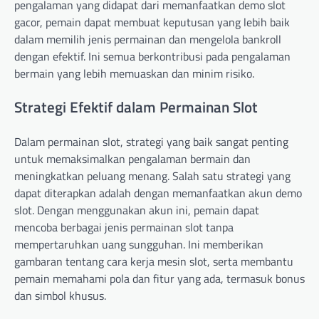
pengalaman yang didapat dari memanfaatkan demo slot
gacor, pemain dapat membuat keputusan yang lebih baik
dalam memilih jenis permainan dan mengelola bankroll
dengan efektif. Ini semua berkontribusi pada pengalaman
bermain yang lebih memuaskan dan minim risiko.
Strategi Efektif dalam Permainan Slot
Dalam permainan slot, strategi yang baik sangat penting
untuk memaksimalkan pengalaman bermain dan
meningkatkan peluang menang. Salah satu strategi yang
dapat diterapkan adalah dengan memanfaatkan akun demo
slot. Dengan menggunakan akun ini, pemain dapat
mencoba berbagai jenis permainan slot tanpa
mempertaruhkan uang sungguhan. Ini memberikan
gambaran tentang cara kerja mesin slot, serta membantu
pemain memahami pola dan fitur yang ada, termasuk bonus
dan simbol khusus.