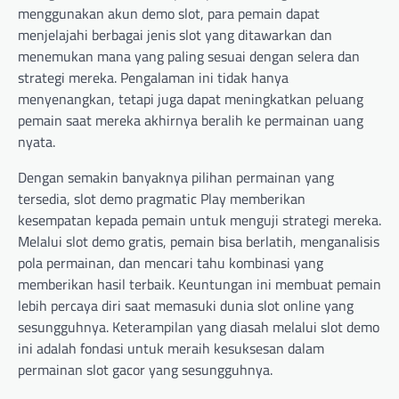
menggunakan akun demo slot, para pemain dapat
menjelajahi berbagai jenis slot yang ditawarkan dan
menemukan mana yang paling sesuai dengan selera dan
strategi mereka. Pengalaman ini tidak hanya
menyenangkan, tetapi juga dapat meningkatkan peluang
pemain saat mereka akhirnya beralih ke permainan uang
nyata.
Dengan semakin banyaknya pilihan permainan yang
tersedia, slot demo pragmatic Play memberikan
kesempatan kepada pemain untuk menguji strategi mereka.
Melalui slot demo gratis, pemain bisa berlatih, menganalisis
pola permainan, dan mencari tahu kombinasi yang
memberikan hasil terbaik. Keuntungan ini membuat pemain
lebih percaya diri saat memasuki dunia slot online yang
sesungguhnya. Keterampilan yang diasah melalui slot demo
ini adalah fondasi untuk meraih kesuksesan dalam
permainan slot gacor yang sesungguhnya.