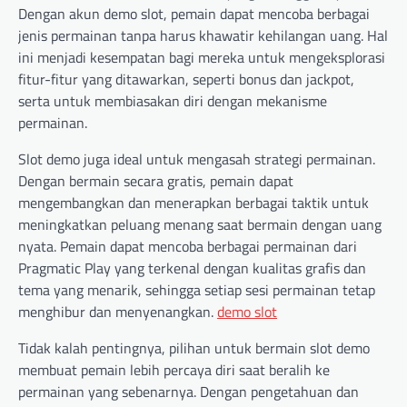
Dengan akun demo slot, pemain dapat mencoba berbagai
jenis permainan tanpa harus khawatir kehilangan uang. Hal
ini menjadi kesempatan bagi mereka untuk mengeksplorasi
fitur-fitur yang ditawarkan, seperti bonus dan jackpot,
serta untuk membiasakan diri dengan mekanisme
permainan.
Slot demo juga ideal untuk mengasah strategi permainan.
Dengan bermain secara gratis, pemain dapat
mengembangkan dan menerapkan berbagai taktik untuk
meningkatkan peluang menang saat bermain dengan uang
nyata. Pemain dapat mencoba berbagai permainan dari
Pragmatic Play yang terkenal dengan kualitas grafis dan
tema yang menarik, sehingga setiap sesi permainan tetap
menghibur dan menyenangkan.
demo slot
Tidak kalah pentingnya, pilihan untuk bermain slot demo
membuat pemain lebih percaya diri saat beralih ke
permainan yang sebenarnya. Dengan pengetahuan dan