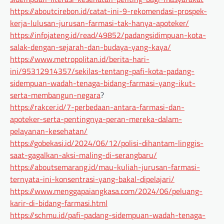
https://aboutcirebon.id/catat-ini-9-rekomendasi-prospek-
kerja-lulusan-jurusan-farmasi-tak-hanya-apoteker/
https://infojateng.id/read/49852/padangsidimpuan-kota-
salak-dengan-sejarah-dan-budaya-yang-kaya/
https://www.metropolitan.id/berita-hari-
ini/95312914357/sekilas-tentang-pafi-kota-padang-
sidempuan-wadah-tenaga-bidang-farmasi-yang-ikut-
serta-membangun-negara
?
https://rakcer.id/7-perbedaan-antara-farmasi-dan-
apoteker-serta-pentingnya-peran-mereka-dalam-
pelayanan-kesehatan/
https://gobekasi.id/2024/06/12/polisi-dihantam-linggis-
saat-gagalkan-aksi-maling-di-serangbaru/
https://aboutsemarang.id/mau-kuliah-jurusan-farmasi-
ternyata-ini-konsentrasi-yang-bakal-dipelajari/
https://www.menggapaiangkasa.com/2024/06/peluang-
karir-di-bidang-farmasi.html
https://schmu.id/pafi-padang-sidempuan-wadah-tenaga-