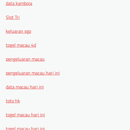
data kamboja
Slot Tri
keluaran sgp
togel macau 4d
pengeluaran macau
pengeluaran macau hari ini
data macau hari ini
toto hk
togel macau hari ini
togel macau hari ini