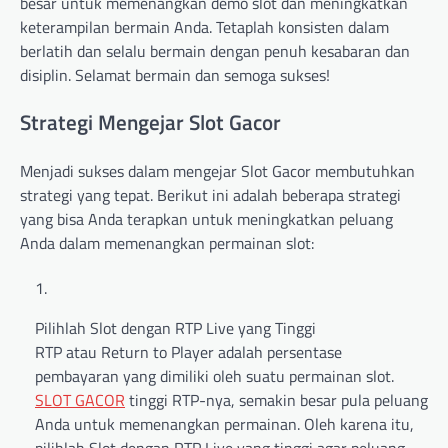
besar untuk memenangkan demo slot dan meningkatkan
keterampilan bermain Anda. Tetaplah konsisten dalam
berlatih dan selalu bermain dengan penuh kesabaran dan
disiplin. Selamat bermain dan semoga sukses!
Strategi Mengejar Slot Gacor
Menjadi sukses dalam mengejar Slot Gacor membutuhkan
strategi yang tepat. Berikut ini adalah beberapa strategi
yang bisa Anda terapkan untuk meningkatkan peluang
Anda dalam memenangkan permainan slot:
Pilihlah Slot dengan RTP Live yang Tinggi
RTP atau Return to Player adalah persentase
pembayaran yang dimiliki oleh suatu permainan slot.
SLOT GACOR
tinggi RTP-nya, semakin besar pula peluang
Anda untuk memenangkan permainan. Oleh karena itu,