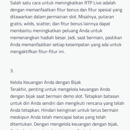
Salah satu cara untuk meningkatkan RTP Live adalah
dengan memanfaatkan fitur bonus dan fitur spesial yang
ditawarkan dalam permainan slot. Misalnya, putaran
gratis, wilds, scatter, dan fitur bonus lainnya dapat
membantu meningkatkan peluang Anda untuk
memenangkan hadiah besar. Jadi, saat bermain, pastikan
Anda memanfaatkan setiap kesempatan yang ada untuk
mengaktifkan fitur-fitur ini.
Kelola Keuangan Anda dengan Bijak
Terakhir, penting untuk mengelola keuangan Anda
dengan bijak saat bermain demo slot. Tetapkan batasan
untuk diri Anda sendiri dan mengikuti rencana yang telah
Anda tetapkan. Hindari keinginan untuk terus bermain
meskipun Anda telah mencapai batas yang telah
ditentukan. Dengan mengelola keuangan dengan bijak,