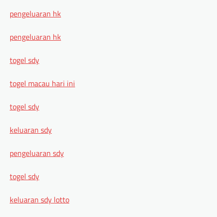
pengeluaran hk
pengeluaran hk
togel sdy
togel macau hari ini
togel sdy
keluaran sdy
pengeluaran sdy
togel sdy
keluaran sdy lotto