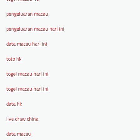
pengeluaran macau
pengeluaran macau hari ini
data macau hari ini
toto hk
togel macau hari ini
togel macau hari ini
data hk
live draw china
data macau