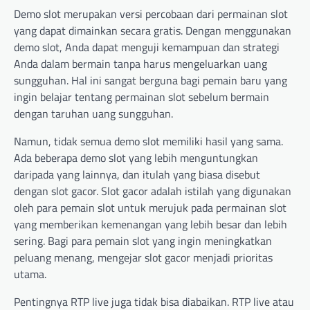
Demo slot merupakan versi percobaan dari permainan slot
yang dapat dimainkan secara gratis. Dengan menggunakan
demo slot, Anda dapat menguji kemampuan dan strategi
Anda dalam bermain tanpa harus mengeluarkan uang
sungguhan. Hal ini sangat berguna bagi pemain baru yang
ingin belajar tentang permainan slot sebelum bermain
dengan taruhan uang sungguhan.
Namun, tidak semua demo slot memiliki hasil yang sama.
Ada beberapa demo slot yang lebih menguntungkan
daripada yang lainnya, dan itulah yang biasa disebut
dengan slot gacor. Slot gacor adalah istilah yang digunakan
oleh para pemain slot untuk merujuk pada permainan slot
yang memberikan kemenangan yang lebih besar dan lebih
sering. Bagi para pemain slot yang ingin meningkatkan
peluang menang, mengejar slot gacor menjadi prioritas
utama.
Pentingnya RTP live juga tidak bisa diabaikan. RTP live atau