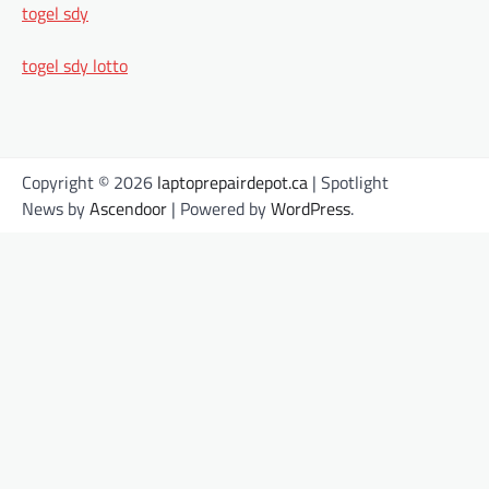
togel sdy
togel sdy lotto
Copyright © 2026
laptoprepairdepot.ca
| Spotlight
News by
Ascendoor
| Powered by
WordPress
.