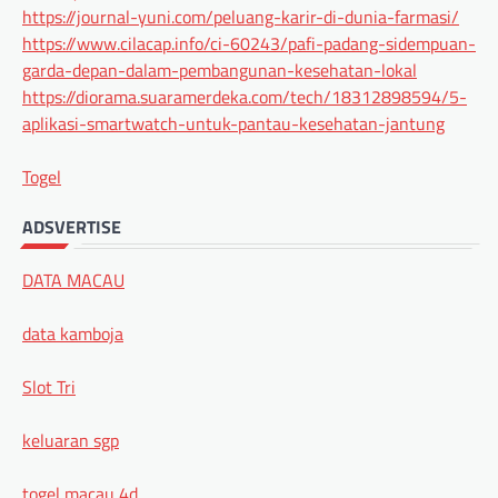
https://journal-yuni.com/peluang-karir-di-dunia-farmasi/
https://www.cilacap.info/ci-60243/pafi-padang-sidempuan-
garda-depan-dalam-pembangunan-kesehatan-lokal
https://diorama.suaramerdeka.com/tech/18312898594/5-
aplikasi-smartwatch-untuk-pantau-kesehatan-jantung
Togel
ADSVERTISE
DATA MACAU
data kamboja
Slot Tri
keluaran sgp
togel macau 4d