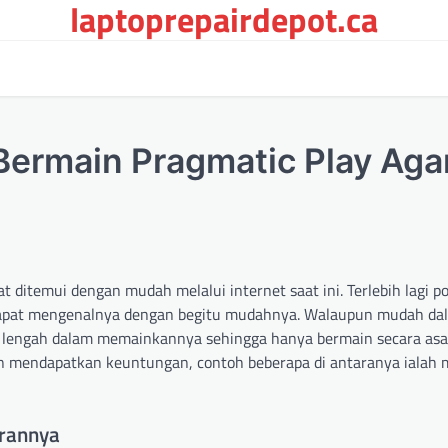
laptoprepairdepot.ca
 Bermain Pragmatic Play Aga
 ditemui dengan mudah melalui internet saat ini. Terlebih lagi po
 dapat mengenalnya dengan begitu mudahnya. Walaupun mudah da
 lengah dalam memainkannya sehingga hanya bermain secara asal
gin mendapatkan keuntungan, contoh beberapa di antaranya ialah
urannya