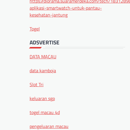
https://diorama.suaramerdeka.com/tech/183128
aplikasi-smartwatch-untuk-pantau-
kesehatan-jantung
Togel
ADSVERTISE
DATA MACAU
data kamboja
Slot Tri
keluaran sgp
togel macau 4d
pengeluaran macau