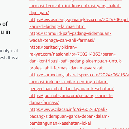
farmasi-ternyata-ini-konsentrasi-yang-bakal-
dipelajari/
https://www.menggapaiangkasa.com/2024/06/pel
 of
karir-di-bidang-farmasi.html
u in
https://schmu.id/pafi-padang-sidempuan-
wadah-tenaga-dan-ahli-farmasi/
https://beritadiy.pikiran-
analytical
rakyat.com/nasional/pr-708214363/peran-
t. It is a
dan-kontribusi-pafi-padang-sidempuan-untuk-
profesi-ahli-farmasi-dan-masyarakat
https://sumedang.jabarekspres.com/2024/06/16/a
farmasi-indonesia-pilar-penting-dalam-
penyediaan-obat-dan-layanan-kesehatan/
https://journal-yuni.com/peluang-karir-di-
dunia-farmasi/
https://www.cilacap.info/ci-60243/pafi-
padang-sidempuan-garda-depan-dalam-
pembangunan-kesehatan-lokal